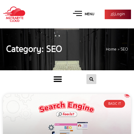
Login
MENU
Category: SEO
Home
»
SEO
BASIC IT