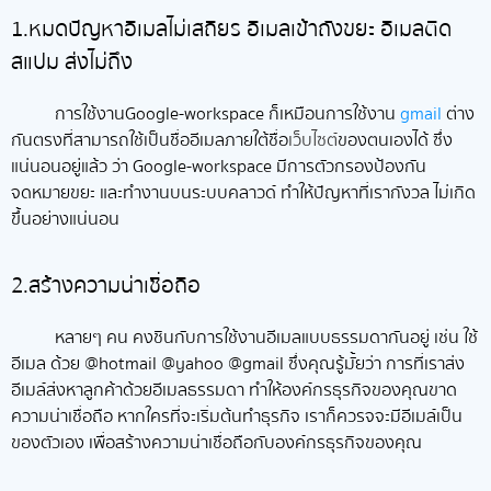
1.หมดปัญหาอีเมลไม่เสถียร อีเมลเข้าถังขยะ อีเมลติด
สแปม ส่งไม่ถึง
การใช้งานGoogle-workspace ก็เหมือนการใช้งาน
gmail
ต่าง
กันตรงที่สามารถใช้เป็นชื่ออีเมลภายใต้ชื่อ
เว็บไซต์
ของตนเองได้ ซึ่ง
แน่นอนอยู่แล้ว ว่า Google-workspace มีการตัวกรองป้องกัน
จดหมายขยะ และทำงานบนระบบคลาวด์ ทำให้ปัญหาที่เรากังวล ไม่เกิด
ขึ้นอย่างแน่นอน
2.สร้างความน่าเชื่อถือ
หลายๆ คน คงชินกับการใช้งานอีเมลแบบธรรมดากันอยู่ เช่น ใช้
อีเมล ด้วย @hotmail @yahoo @gmail ซึ่งคุณรู้มั้ยว่า การที่เราส่ง
อีเมล์ส่งหาลูกค้าด้วยอีเมลธรรมดา ทำให้องค์กรธุรกิจของคุณขาด
ความน่าเชื่อถือ หากใครที่จะเริ่มต้นทำธุรกิจ เราก็ควรจจะมีอีเมล์เป็น
ของตัวเอง เพื่อสร้างความน่าเชื่อถือกับองค์กรธุรกิจของคุณ