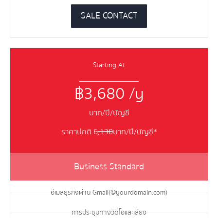
SALE CONTACT
Starting At
฿3,680 /y
บาท/ปี/บัญชี
ราคาปกติ 6
,130
บาท/ปี/บัญชี*
Business Standard
อีเมล์ธุรกิจผ่าน Gmail(@yourdomain.com)
การประชุมทางวิดีโอและเสียง