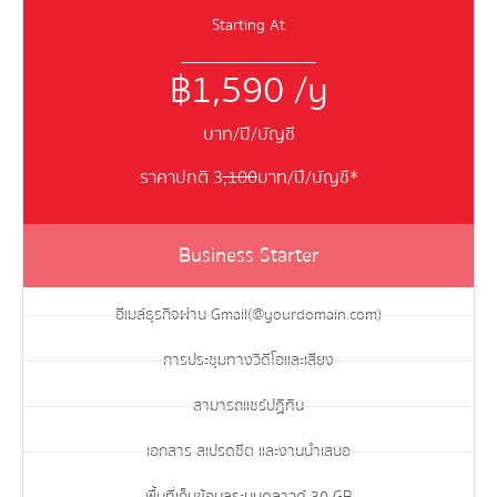
Starting At
฿1,590 /y
บาท/ปี/บัญชี
ราคาปกติ 3
,100
บาท/ปี/บัญชี*
Business Starter
อีเมล์ธุรกิจผ่าน Gmail(@yourdomain.com)
การประชุมทางวิดีโอและเสียง
สามารถแชร์ปฏิทิน
เอกสาร สเปรดชีต และงานนำเสนอ