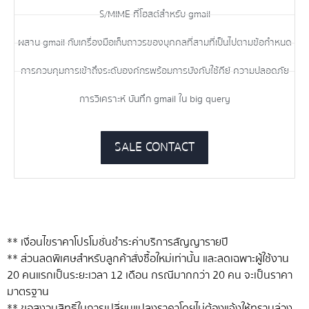
S/MIME ที่โฮสต์สำหรับ gmail
ผสาน gmail กับเครื่องมือเก็บถาวรของบุคคลที่สามที่เป็นไปตามข้อกำหนด
การควบคุมการเข้าถึงระดับองค์กรพร้อมการบังคับใช้คีย์ ความปลอดภัย
การวิเคราะห์ บันทึก gmail ใน big query
SALE CONTACT
** เงื่อนไขราคาโปรโมชั่นชำระค่าบริการสัญญารายปี
** ส่วนลดพิเศษสำหรับลูกค้าสั่งซื้อใหม่เท่านั้น และลดเฉพาะผู้ใช้งาน
20 คนแรกเป็นระยะเวลา 12 เดือน กรณีมากกว่า 20 คน จะเป็นราคา
มาตรฐาน
** ขอสงวนสิทธิ์ในการเปลี่ยนแปลงราคาโดยไม่ต้องแจ้งให้ทราบล่วง