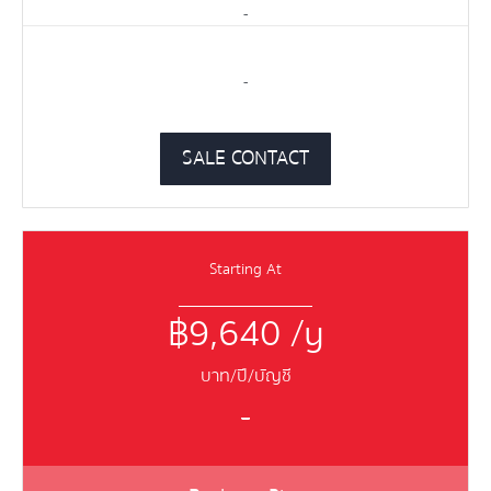
-
-
SALE CONTACT
Starting At
฿9,640 /y
บาท/ปี/บัญชี
–