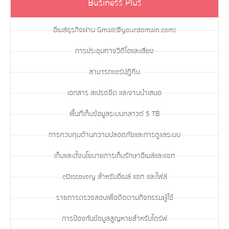
Business Plus
อีเมล์ธุรกิจผ่าน Gmail(@yourdomain.com)
การประชุมทางวิดีโอและเสียง
สามารถแชร์ปฏิทิน
เอกสาร สเปรดชีต และงานนำเสนอ
พื้นที่เก็บข้อมูลระบบคลาวด์ 5 TB
การควบคุมด้านความปลอดภัยและการดูแลระบบ
เก็บและตั้งนโยบายการเก็บรักษาอีเมล์และแชท
eDiscovery สำหรับอีเมล์ แชท และไฟล์
รายการตรวจสอบเพื่อติดตามกิจกรรมผู้ใช้
การป้องกันข้อมูลสูญหายสำหรับไดร์ฟ