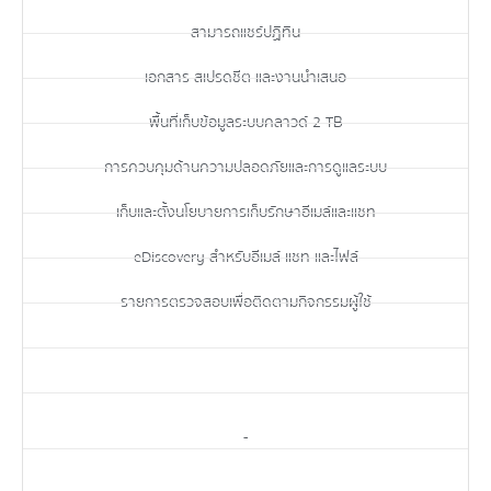
สามารถแชร์ปฏิทิน
เอกสาร สเปรดชีต และงานนำเสนอ
พื้นที่เก็บข้อมูลระบบคลาวด์ 2 TB
การควบคุมด้านความปลอดภัยและการดูแลระบบ
เก็บและตั้งนโยบายการเก็บรักษาอีเมล์และแชท
eDiscovery สำหรับอีเมล์ แชท และไฟล์
รายการตรวจสอบเพื่อติดตามกิจกรรมผู้ใช้
-
-
-