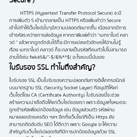
Secure )
HTTPS (Hypertext Transfer Protocol Secure) จะมี
การเพิ่มตัว S เข้ามากลายเป็น HTTPS หรือเพิ่มคำว่า Secure
เข้าไปทำให้เว็บไซต์นั้นๆมีความปลอดภัยมากขึ้น เนื่องจากมีการ
เข้ารหัสระหว่างการส่งข้อมูล หากเราพิมพ์คำว่า “เมทราไบต์ คลา
วด์ ” แล้วหากถูกดักจับได้ก็จะมีการแปลงตัวอักษรให้อ่านไม่รู้
เรื่อง เมทราไบต์ คลาวด์ ก็จะกลายเป็นรหัสที่คนทั่วไปไม่สามารถ
อ่านได้เช่น fwk45&/”-$/&%*^$( อะไรแบบนี้นั่นเอง
ใบรับรอง SSL ทำไมถึงสำคัญ?
ใบรับรอง SSL เป็นใบรับรองความปลอดภัยทางอิเล็กทรอนิกส์
บนมาตรฐาน SSL (Security Socket Layer) ที่อนุมัติให้แก่
เว็บไซต์โดย CA (Certificate Authority) ใบรับรองนี้จะช่วย
สร้างความน่าเชื่อถือให้แก่เว็บไซต์ของเรา เพราะข้อมูลทั้งหมดจะ
ถูกเข้ารหัสเพื่อปกป้องข้อมูล เช่น ข้อมูลส่วนตัว รหัสผ่าน
หมายเลขบัตรเครดิต ฯลฯ อีกทั้งเว็บไซต์ที่เป็น Https ยัง
สามารถติดอับดับ SEO ได้ดีกว่า เพราะ Google จะให้ความ
สำคัญกับเว็บไซต์ปลอดภัยที่มีการปกป้องข้อมูลด้วย SSL