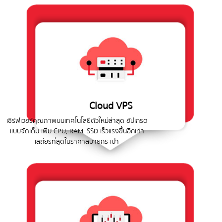
Cloud VPS
เซิร์ฟเวอร์คุณภาพบนเทคโนโลยีตัวใหม่ล่าสุด อัปเกรด
แบบจัดเต็ม เพิ่ม CPU, RAM, SSD เร็วแรงขึ้นอิีกเท่า
เสถียรที่สุดในราคาสบายกระเป๋า