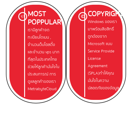
MOST
COPYRIGHT
POPPULAR
Windows ของเรา
มาพร้อมลิขสิทธิ์
เรามีลูกค้าจด
ถูกต้องจาก
ทะเบียนโดเมน ,
Microsoft แบบ
จำนวนเว็บโฮสติ้ง
Service Provide
และจำนวน vps มาก
License
ที่สุดในประเทศไทย
Agreement
ช่วยให้ลูกค้ามั่นใจใน
(SPLA)ทำให้คุณ
ประสบการณ์ การ
มั่นใจในความ
ดูแลลูกค้าของเรา
ปลอดภัยของข้อมูล
MetrabyteCloud