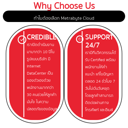
Why Choose Us
ทำไมต้องเลือก Metrabyte Cloud
CREDIBLE
SUPPORT
24/7
เราเปิดดำเนินงาน
มามากว่า 10 ปีใน
เรามีทีมวิศวกรรมได้
รูปแบบบริษัท มี
รับ Certified พร้อม
Internet
พนักงานให้คำ
DataCenter เป็น
แนะนำ แก้ไขปัญหา
ของตัวเองด้วย
ตลอด 24 ชั่วโมง 7
พนักงานมากกว่า
วันไม่เว้นวันหยุด
30 คนช่วยให้ลูกค้า
โดยลูกค้าสามารถ
มั่นใจ ในความ
ติดต่อผ่านทาง
ปลอดภัยของข้อมูล
โทรศัพท์ และอีเมล์