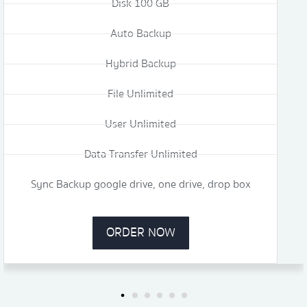
Disk 100 GB
Auto Backup
Hybrid Backup
File Unlimited
User Unlimited
Data Transfer Unlimited
Sync Backup google drive, one drive, drop box
ORDER NOW