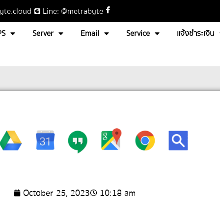
yte.cloud
Line: @metrabyte
PS
Server
Email
Service
แจ้งชำระเงิน
October 25, 2023
10:18 am