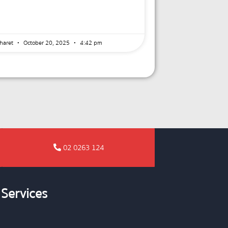
haret
October 20, 2025
4:42 pm
02 0263 124
Services