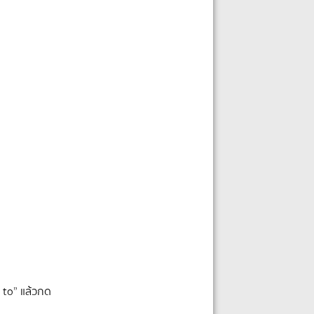
r to” แล้วกด