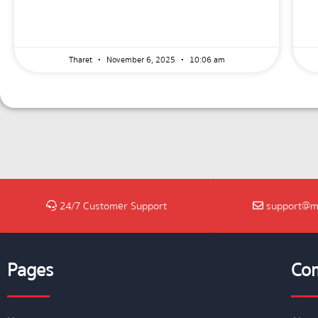
Tharet
November 6, 2025
10:06 am
24/7 Customer Support
support@m
Pages
Co