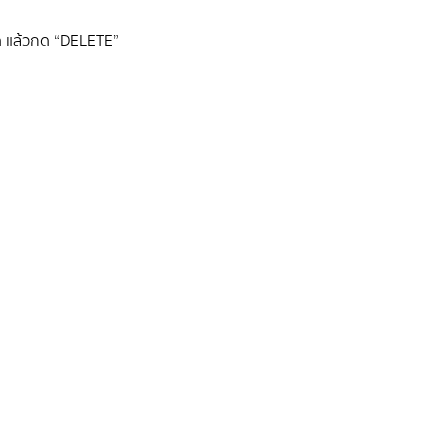
้หมด แล้วกด “DELETE”