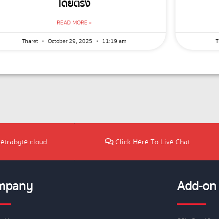
โดยตรง
READ MORE »
Tharet
October 29, 2025
11:19 am
T
etrabyte.cloud
Click Here To Live Chat
mpany
Add-on 