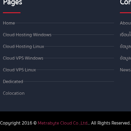
Pages
Co
Home
Abou
Cloud Hosting Windows
เงื่อน
Cloud Hosting Linux
ข้อมู
Cloud VPS Windows
ข้อมู
Cloud VPS Linux
News
Dedicated
Colocation
Copyright 2016 ©
Metrabyte Cloud Co.,Ltd
.. All Rights Reserved.